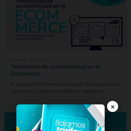
December 20, 2024
Tendencias de sostenibilidad en el
Ecommerce
El comercio electrónico ha cambiado la manera en que
compramos y recibimos productos, transforma
×