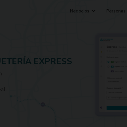
Tu ciudad sube de precio. Tu envío no.
Solicitar mensajero
Negocios
Personas
UETERÍA EXPRESS
n
al.