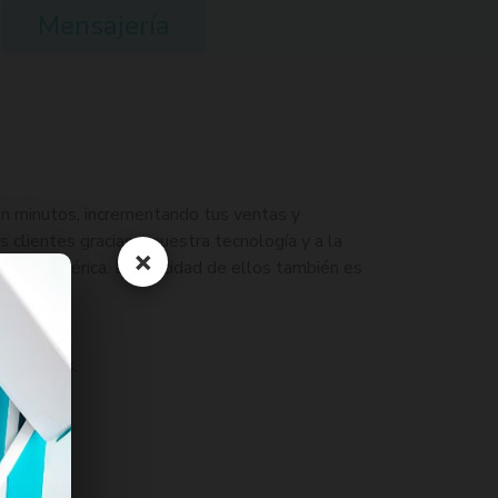
Mensajería
n minutos, incrementando tus ventas y
 clientes gracias a nuestra tecnología y a la
×
 Latinoamérica. La felicidad de ellos también es
.
efectivas.
s.