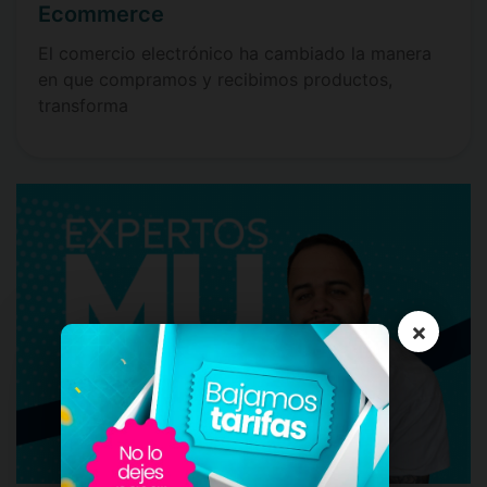
Ecommerce
El comercio electrónico ha cambiado la manera
en que compramos y recibimos productos,
transforma
×