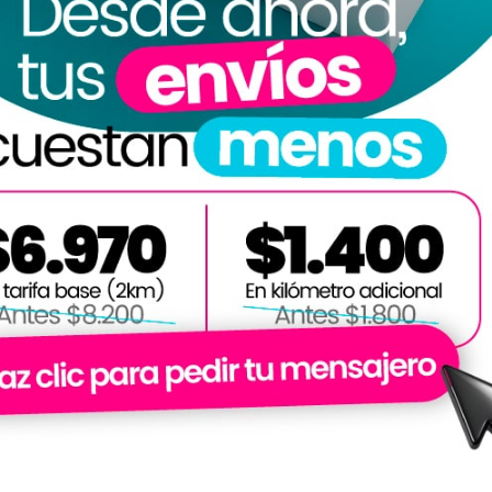
capacidad con la cual comparecen a la celebración del presente Contrato.
o conforme a Lo establecido a continuación.
DETERMINACIÓN DE LAS MODALIDADES
á celebrarse bajo dos modalidades distintas, conforme a la naturaleza jurídic
 se definen a continuación:
cuando el Mensajero preste servicios personales y remunerados a través de
o superiores a un salario mínimo mensual vigente en la Ciudad de Méxic
derado trabajador, y se regirá por lo establecido en la Modalidad A de este C
dientes
:
Será aplicable cuando el Mensajero, aun prestando servicios a travé
igente en la Ciudad de México en un periodo consecutivo de 30 días natural
 Modalidad B del presente Contrato.
ma, reconoce y acepta haber leído y comprendido los términos del presente C
s dos modalidades aquí descritas, según le sea aplicable bajo los términos d
 en los ingresos netos generados en los últimos treinta (30) días naturales 
e la modificación de dicha modalidad procederá de forma automática, sin requ
ltado en la aplicación digital, y se considerará plenamente válido y oponible 
M O D A L I D A D E S