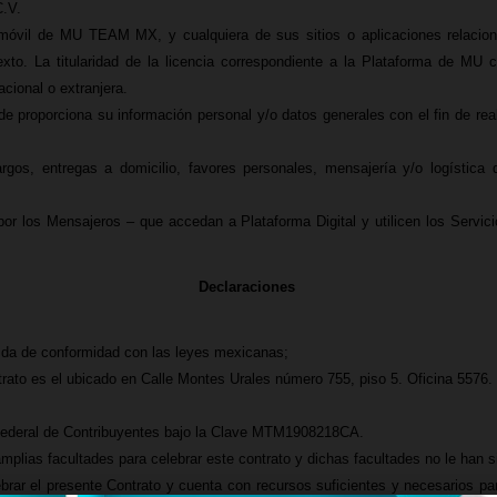
.V.
 móvil de MU TEAM MX, y cualquiera de sus sitios o aplicaciones relaciona
texto. La titularidad de la licencia correspondiente a la Plataforma de
cional o extranjera.
e proporciona su información personal y/o datos generales con el fin de reali
rgos, entregas a domicilio, favores personales, mensajería y/o logística 
.
por los Mensajeros – que accedan a Plataforma Digital y utilicen los Servic
Declaraciones
ida de conformidad con las leyes mexicanas;
ntrato es el ubicado en Calle Montes Urales número 755, piso 5. Oficina 5576
 Federal de Contribuyentes bajo la Clave MTM1908218CA.
mplias facultades para celebrar este contrato y dichas facultades no le han 
ebrar el presente Contrato y cuenta con recursos suficientes y necesarios pa