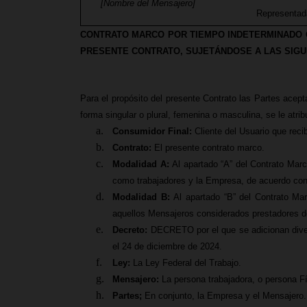
[Nombre del Mensajero]
Representad
CONTRATO MARCO POR TIEMPO INDETERMINADO Q
PRESENTE CONTRATO, SUJETÁNDOSE A LAS SIGU
Para el propósito del presente Contrato las Partes acep
forma singular o plural, femenina o masculina, se le atribu
Consumidor Final:
Cliente del Usuario que rec
Contrato:
El presente contrato marco.
Modalidad A:
Al apartado “A” del Contrato Marc
como trabajadores y la Empresa, de acuerdo con 
Modalidad B:
Al apartado “B” del Contrato Mar
aquellos Mensajeros considerados prestadores de
Decreto:
DECRETO por el que se adicionan diversa
el 24 de diciembre de 2024.
Ley:
La Ley Federal del Trabajo.
Mensajero:
La persona trabajadora, o persona Fí
Partes;
En conjunto, la Empresa y el Mensajero.