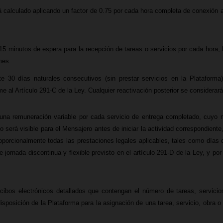
rá calculado
aplicando un factor de 0.75 por cada hora completa de conexión ac
15 minutos de espera para la recepción de tareas o servicios
por cada hora, 
mes.
e 30 días naturales consecutivos (sin prestar servicios en la Plataforma)
 al Artículo 291-C de la Ley. Cualquier reactivación posterior se considerará
na remuneración variable por cada servicio de entrega completado, cuyo m
 será visible para el Mensajero antes de iniciar la actividad correspondiente
porcionalmente todas las prestaciones legales aplicables, tales como días 
jornada discontinua y flexible previsto en el artículo 291-D de la Ley, y por 
bos electrónicos detallados que contengan el número de tareas, servicios,
isposición de la Plataforma para la asignación de una tarea, servicio, obra o