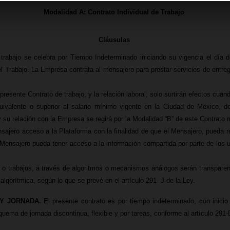
Modalidad A: Contrato Individual de Trabajo
Cláusulas
 trabajo se celebra por Tiempo Indeterminado iniciando su vigencia el día d
del Trabajo. La Empresa contrata al mensajero para prestar servicios de ent
ente Contrato de trabajo, y la relación laboral, solo surtirán efectos cuand
valente o superior al salario mínimo vigente en la Ciudad de México, de l
 su relación con la Empresa se regirá por la Modalidad “B” de este Contrato 
ajero acceso a la Plataforma con la finalidad de que el Mensajero, pueda rea
Mensajero pueda tener acceso a la información compartida por parte de los u
as o trabajos, a través de algoritmos o mecanismos análogos serán transpare
 algorítmica, según lo que se prevé en el artículo 291- J de la Ley.
Y JORNADA.
El presente contrato es por tiempo indeterminado, con inicio 
uema de jornada discontinua, flexible y por tareas, conforme al artículo 291-