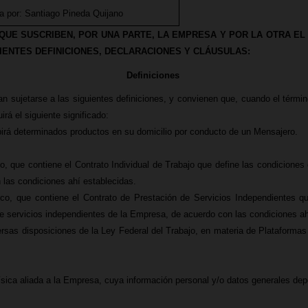
a por: Santiago Pineda Quijano
UE SUSCRIBEN, POR UNA PARTE, LA EMPRESA Y POR LA OTRA EL
IENTES DEFINICIONES, DECLARACIONES Y CLÁUSULAS:
Definiciones
tan sujetarse a las siguientes definiciones, y convienen que, cuando el tér
irá el siguiente significado:
ibirá determinados productos en su domicilio por conducto de un Mensajero.
o, que contiene el Contrato Individual de Trabajo que define las condiciones 
las condiciones ahí establecidas.
co, que contiene el Contrato de Prestación de Servicios Independientes qu
 servicios independientes de la Empresa, de acuerdo con las condiciones ah
s disposiciones de la Ley Federal del Trabajo, en materia de Plataformas Di
sica aliada a la Empresa, cuya información personal y/o datos generales depo