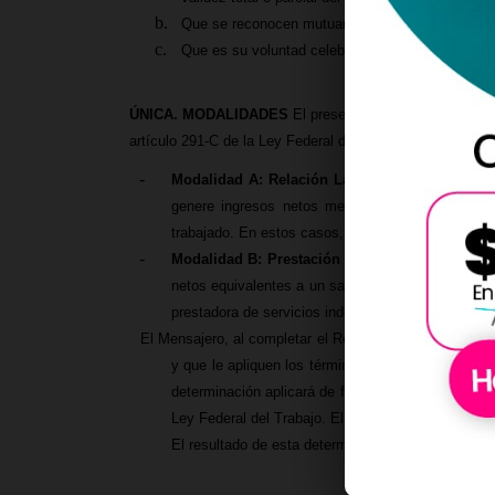
Que se reconocen mutuamente la personalidad y 
Que es su voluntad celebrar el presente Contrat
ÚNICA. MODALIDADES
El presente Contrato Marco podr
artículo 291-C de la Ley Federal del Trabajo, mismas que
Modalidad A: Relación Laboral
.
Será aplicable 
genere ingresos netos mensuales equivalentes 
trabajado. En estos casos, el Mensajero será consi
Modalidad B: Prestación de Servicios Indepen
netos equivalentes a un salario mínimo mensual v
prestadora de servicios independiente, sujeto a la
El Mensajero, al completar el Registro en la Platafor
y que le apliquen los términos de cualquiera de la
determinación aplicará de forma automática, basada
Ley Federal del Trabajo. El Mensajero reconoce qu
El resultado de esta determinación podrá ser consu