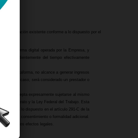
a de la relación existente conforme a lo dispuesto por el
 la plataforma digital operada por la Empresa, y
o, independientemente del tiempo efectivamente
ontrato.
s de la plataforma, no alcance a generar ingresos
es. En este caso, será considerado un prestador o
ontrato, y acepta expresamente sujetarse al mismo
e este Contrato y la Ley Federal del Trabajo. Esta
conforme a lo dispuesto en el artículo 291-C de la
erir nuevo consentimiento o formalidad adicional.
para todos los efectos legales.