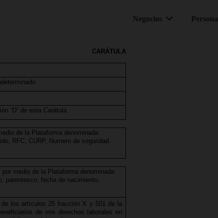
Tu ciudad sube de precio. Tu envío no.
Solicitar mensajero
Negocios
Persona
CARÁTULA
ndeterminado
ión “D” de esta Carátula
 medio de la Plataforma denominada
llido, RFC, CURP, Numero de seguridad
s por medio de la Plataforma denominada
o, parentesco, fecha de nacimiento,
de los artículos 25 fracción X y 501
de la
eneficiarios de mis derechos laborales en