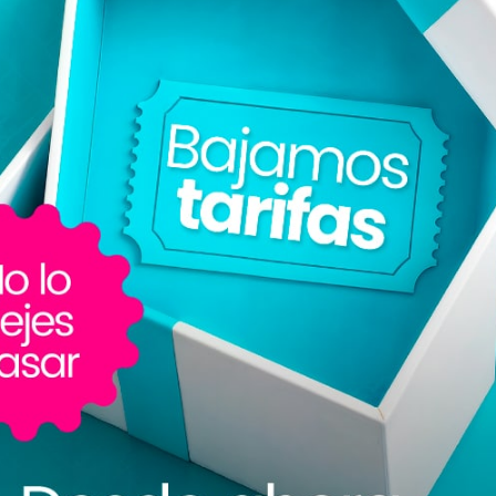
ca para desempeñar el puesto de Mensajero, con las obligaciones y responsa
ales incluyendo nombre, nacionalidad, edad, sexo, estado civil, Clave 
tados y debidamente cotejados en la Plataforma.
 proporcionados en el Registro en la Plataforma son verídicos, por lo que, 
nsiderada una causal de rescisión del presente Contrato sin responsabilidad 
y 501 de la Ley Federal del Trabajo, designa beneficiarios de sus derechos l
disponible en el Registro de la Plataforma.
ra obligarse en los términos de este Contrato y que dicha capacidad no le ha
 experiencia necesarios para desempeñar el trabajo para el cual se le contra
aja para entregas a domicilio, casco, cargador, vehículo en buen estado, i
do que están disponibles en la Plataforma, así como el Aviso de Privacidad de
resamente pactadas en el presente Contrato, deberá regirse y actuar de conf
bo dolo, violencia, mala fe o lesión, ni afectación en la voluntad de las Part