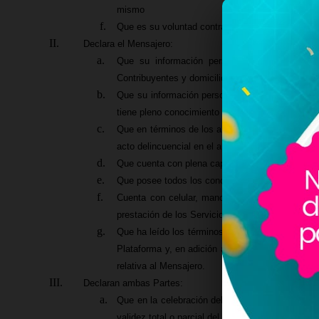
mismo
Que es su voluntad contratar a una persona físi
Declara el Mensajero:
Que su información personal y/o datos gener
Contribuyentes y domicilio se encuentran deposi
Que su información personal y/o datos generales
tiene pleno conocimiento que dicha falta será co
Que en términos de los artículos 25 fracción X 
acto delincuencial en el apartado “Beneficiarios” 
Que cuenta con plena capacidad legal y física pa
Que posee todos los conocimientos, habilidades y
Cuenta con celular, manos libres, maleta y/o c
prestación de los Servicios Digitales.
Que ha leído los términos y condiciones del Alia
Plataforma y, en adición a las obligaciones exp
relativa al Mensajero.
Declaran ambas Partes:
Que en la celebración del presente Contrato no hu
validez total o parcial del mismo.