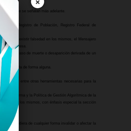
×
bilidades que se señalan más adelante.
Única de Registro de Población, Registro Federal de
en caso de existir falsedad en los mismos, el Mensajero
para la Empresa.
aborales en caso de muerte o desaparición derivada de un
 sido limitada de forma alguna.
ta.
mpermeable, entre otras herramientas necesarias para la
 la Plataforma y la Política de Gestión Algorítmica de la
ormidad con los mismos, con énfasis especial la sección
es, que pudiera de cualquier forma invalidar o afectar la