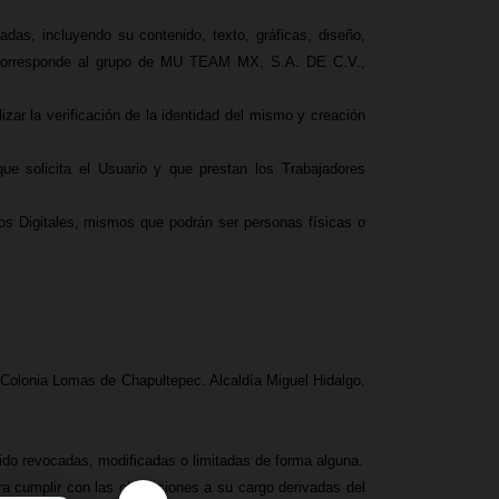
das, incluyendo su contenido, texto, gráficas, diseño,
 MU corresponde al grupo de MU TEAM MX, S.A. DE C.V.,
zar la verificación de la identidad del mismo y creación
que solicita el Usuario y que prestan los Trabajadores
ios Digitales, mismos que podrán ser personas físicas o
. Colonia Lomas de Chapultepec. Alcaldía Miguel Hidalgo.
sido revocadas, modificadas o limitadas de forma alguna.
ra cumplir con las obligaciones a su cargo derivadas del