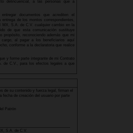
to delincuencial, a las personas que a
entregar documentos que acrediten el
a entrega de los montos correspondientes,
MX, S.A. de C.V. cualquier cambio en la
dido de que esta comunicación sustituye
mo propósito, reconociendo además que mi
 cargo, al pagar a los beneficiarios aquí
cho, conforme a la declaratoria que realice
gue y forme parte integrante de mi Contrato
 de C.V., para los efectos legales a que
s de su contenido y fuerza legal, firman el
la fecha de creación del usuario por parte
.
el Patrón
, S.A. de C.V.