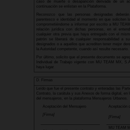
caso de muerte o desaparición derivada de un ac
continuación se enlistan en la Plataforma.
Reconozco que las personas designadas deberán 
parentesco e identidad al momento en que soliciten l
comprometiéndome a informar por escrito a MU TEAM 
relación jurídica con dichas personas, en el enten
cualquier otra previa que haya entregado con el mis
patrón se liberará de cualquier responsabilidad a su
designados o a aquellos que acrediten tener mejor dere
la Autoridad competente, cuando así resulte necesario.
Por último, solicito que el presente documento se agre
Individual de Trabajo vigente con MU TEAM MX, S.A.
haya lugar.
D. Firmas
Leído que fue el presente contrato y enteradas las Parte
Contrato, la carátula y sus Anexos de forma digital, en 
del mensajeros, en la plataforma Mensajeros Urbanos
Aceptación del Mensajero
Aceptación d
[Firma]
[Firma]
MU TEAM MX