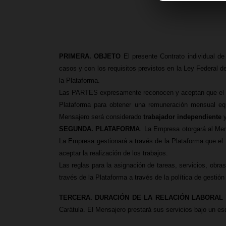
PRIMERA. OBJETO
El presente Contrato individual de
casos y con los requisitos previstos en la Ley Federal 
la Plataforma.
Las PARTES expresamente reconocen y aceptan que el pres
Plataforma para obtener una remuneración mensual equi
Mensajero será considerado
trabajador independiente
y
SEGUNDA. PLATAFORMA
. La Empresa otorgará al Mens
La Empresa gestionará a través de la Plataforma que el 
aceptar la realización de los trabajos.
Las reglas para la asignación de tareas, servicios, obr
través de la Plataforma a través de la política de gestión
TERCERA. DURACIÓN DE LA RELACIÓN LABORAL 
Carátula. El Mensajero prestará sus servicios bajo un esq