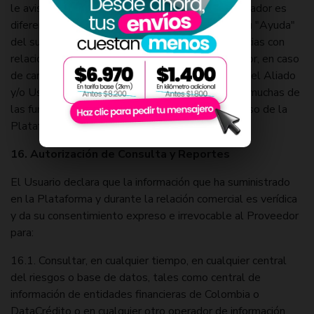
le avise cuando se cree una “cookie”. (Cada navegador es
diferente, de modo que deberá consultar el menú "Ayuda"
del suyo para saber cómo modificar sus preferencias con
relación a las “cookies”.). Sin perjuicio de lo anterior, en caso
de cancelar el uso de Cookies para el navegador, el Aliado
y/o Usuario acepta que no podrá beneficiarse de muchas de
las funciones de la Plataforma, y acepta que el uso de la
Plataforma puede verse impactado.
16. Autorización de Consulta y Reportes
El Usuario declara que la información que ha suministrado
en la Plataforma y durante la relación comercial es verídica
y da su consentimiento expreso e irrevocable al Proveedor
para:
16.1. Consultar, en cualquier tiempo, en cualquier central
del riesgos o base de datos, tales como central de
información de entidades financieras de Colombia o
DataCrédito o en cualquier otro operador de información