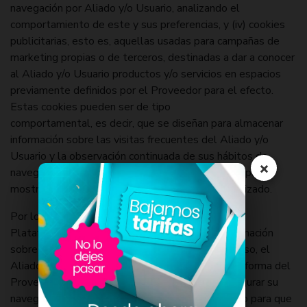
navegación por Aliado y/o Usuario, analizando el
comportamiento de este y sus preferencias, y (iv) cookies
publicitarias, esto es, aquellas usadas para campañas de
marketing propias o de terceros, destinadas a dar a conocer
al Aliado y/o Usuario productos y/o servicios en espacios
previamente definidos por el Proveedor para el efecto.
Estas cookies pueden ser de tipo
comportamental, es decir, que se diseñan para almacenar
información sobre las visitas frecuentes del Aliado y/o
Usuario y la observación continuada de sus hábitos de
×
navegación, esto a su vez, permite crear un perfil para
mostrar publicidad de acuerdo con el análisis realizado.
Por lo tanto, el Aliado y/o Usuario acepta que la
Plataforma utilice “cookies” para recolectar información
sobre su interacción en la Plataforma. En todo caso, el
Aliado y/o Usuario puede escoger visitar la Plataforma del
Proveedor sin “cookies”, para lo cual puede configurar su
navegador para que rechace todas las “cookies”, o para que