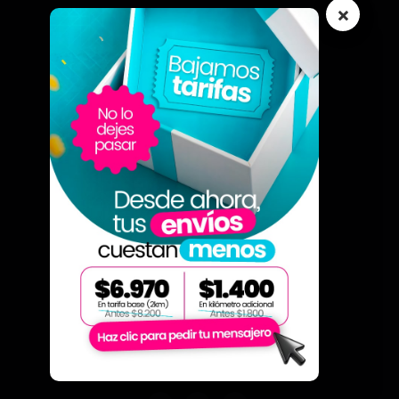
×
Conductores
Personas
Quienes somos
Sobre Nosotros
Trabaja con nosotros
Blog
Contacto
Atención y PQRS
Preguntas Frecuentes
Contáctanos