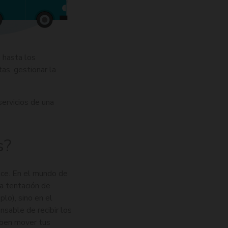
 hasta los
as, gestionar la
ervicios de una
s?
ace. En el mundo de
la tentación de
plo), sino en el
sable de recibir los
eben mover tus