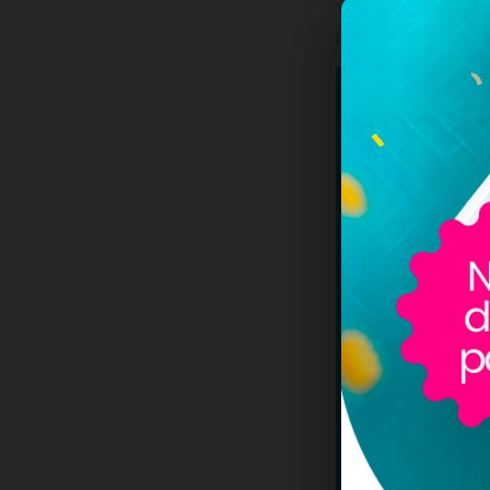
Y en cifras, tenien
pesos), el costo de