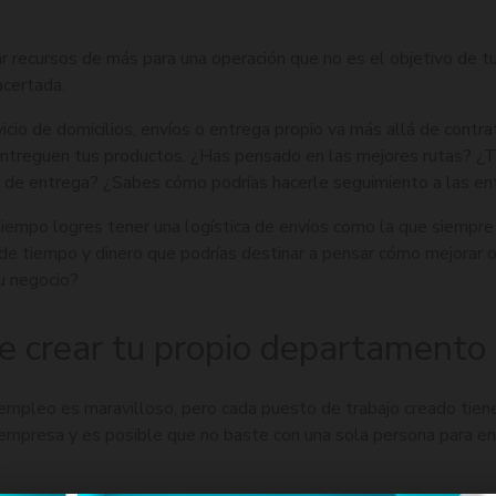
ar recursos de más para una operación que no es el objetivo de 
acertada.
cio de domicilios, envíos o entrega propio va más allá de contra
ntreguen tus productos. ¿Has pensado en las mejores rutas? ¿T
s de entrega? ¿Sabes cómo podrías hacerle seguimiento a las e
 tiempo logres tener una logística de envíos como la que siempre
ón de tiempo y dinero que podrías destinar a pensar cómo mejorar o
u negocio?
de crear tu propio departamento
 empleo es maravilloso, pero cada puesto de trabajo creado tien
u empresa y es posible que no baste con una sola persona para e
.