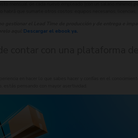
costo mensual de cada nuevo empleado (con un salario mínimo) p
 habrá que sumarle otros costos: equipos necesarios, licencias
o gestionar el Lead Time de producción y de entrega e impa
relo aquí:
Descargar el ebook ya.
de contar con una plataforma d
eriencia en hacer lo que sabes hacer y confías en el conocimient
io, estás pensando con mayor asertividad.