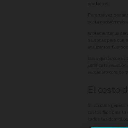
productos.
Pero tal vez destin
ser la decisión más 
Implementar un servi
personas para que e
analizar los tiempo
Claro quizás con el
justifica la inversi
verdadero core de t
El costo 
Sí, sin duda generar
costos fijos para t
todos tus domicilios