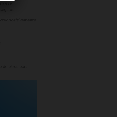
ara ese
, seguros…
ctar positivamente
e
o de otros para