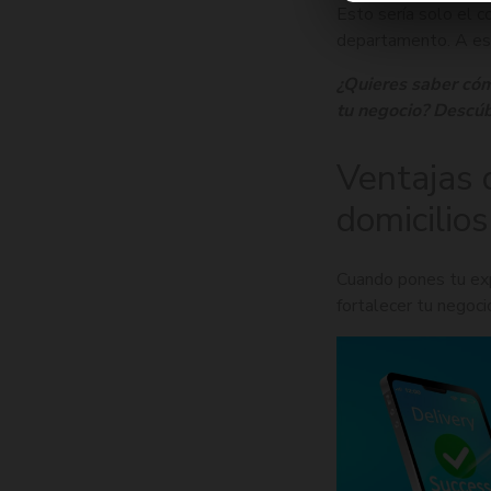
Esto sería solo el 
departamento. A eso
¿Quieres saber cóm
tu negocio? Descúb
Ventajas 
domicilios
Cuando pones tu exp
fortalecer tu negoc