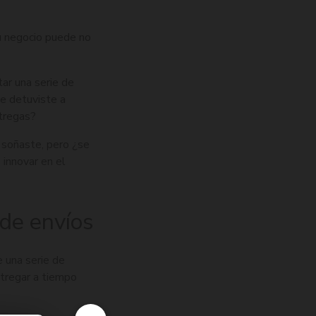
tu negocio puede no
tar una serie de
e detuviste a
ntregas?
 soñaste, pero ¿se
 innovar en el
 de envíos
e una serie de
ntregar a tiempo