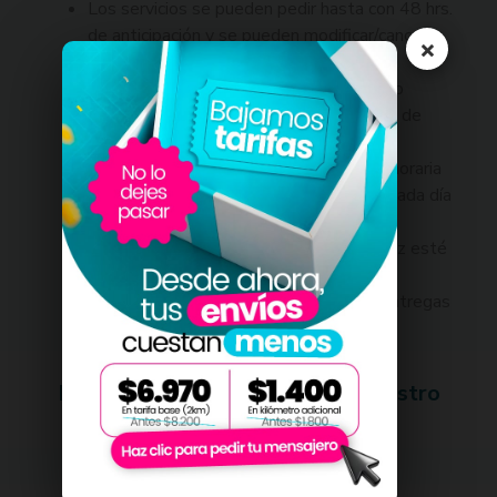
Los servicios se pueden pedir hasta con 48 hrs.
de anticipación y se pueden modificar/cancelar
×
hasta 24 hrs. antes del inicio
Podrán tener autonomía para generar y/o
definir sus rutas, sumado a los procesos de
alistamiento de sus productos.
Pueden variar los horarios e intensidad horaria
en la que contraten el servicio durante cada día
del mes.
Respondemos por los productos una vez esté
dentro de la unidad de MU
Se cobra por hora y no por número de entregas
Las empresas que ya utilizan nuestro
servicio de dedicados