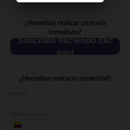
¿Necesitas realizar un envío
inmediato?
Solicítalo haciendo clic
aquí
¿Necesitas contacto comercial?
Nombre*
Teléfono Celular*