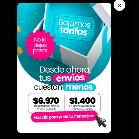
×
Conductores
Personas
Quienes somos
Sobre Nosotros
Trabaja con nosotros
Blog
Contacto
Atención y PQRS
Preguntas Frecuentes
Contáctanos