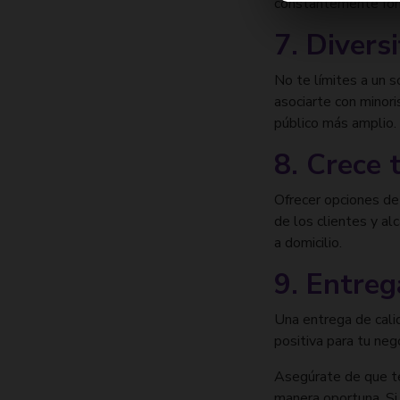
constantemente form
7. Divers
No te límites a un s
asociarte con minori
público más amplio.
8. Crece 
Ofrecer opciones de
de los clientes y al
a domicilio.
9. Entreg
Una entrega de calid
positiva para tu neg
Asegúrate de que te
manera oportuna. Si 