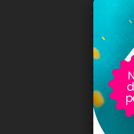
Diversificación de
fuentes de ingresos 
Construcción de m
marca de manera coh
2. Define
Es fundamental que
¿Cuánto deseas aume
Establecer objetivos
tu equipo enfocado.
3.Conoce 
Para expandir tus ca
tus clientes ideale
personalizar tus est