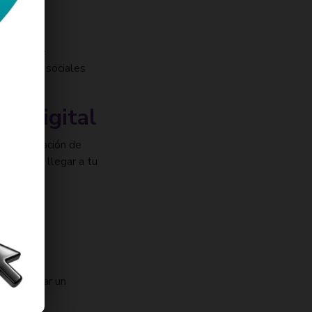
o web esté
las redes sociales
ng digital
 (Optimización de
ales para llegar a tu
dos y
para brindar un
usca