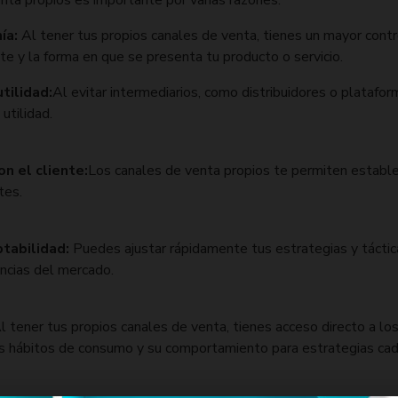
nta propios es importante por varias razones:
ía:
Al tener tus propios canales de venta, tienes un mayor contr
nte y la forma en que se presenta tu producto o servicio.
tilidad:
Al evitar intermediarios, como distribuidores o platafo
utilidad.
on el cliente:
Los canales de venta propios te permiten estable
tes.
ptabilidad:
Puedes ajustar rápidamente tus estrategias y táctic
encias del mercado.
l tener tus propios canales de venta, tienes acceso directo a lo
 sus hábitos de consumo y su comportamiento para estrategias ca