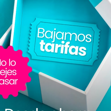
 ingresos:
Tener múltiples canales de venta propios, te permite d
y reducir la dependencia de un solo canal.
arca:
Los canales de venta propios te permiten construir y refor
erente en todos los puntos de contacto con el cliente.
 tus metas de crecimiento
 determines claramente tus metas de crecimiento.
ntar tus ventas? ¿Cuántos nuevos clientes quieres atraer?
 específicos, medibles y alcanzables es crucial para medir tu p
a tu audiencia objetivo
nales de venta, necesitas comprender a quién te diriges. Crea pe
s, incluyendo datos demográficos, preferencias y comportamientos
rategias de marketing y mensajes para llegar a tu audiencia de m