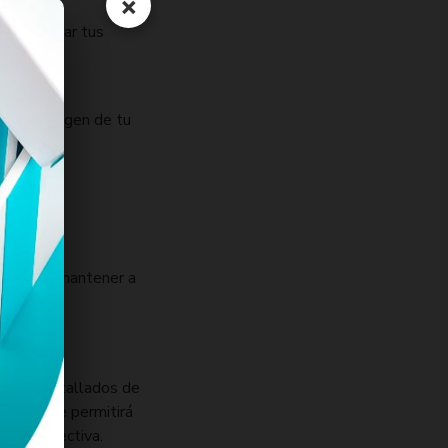
×
iversificar tus
zar la imagen de tu
rogreso y mantener a
rfiles detallados de
. Esto te permitirá
anera efectiva.