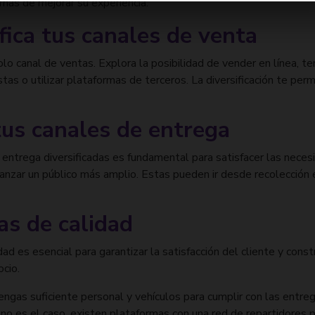
as de mejorar su experiencia.
ifica tus canales de venta
olo canal de ventas. Explora la posibilidad de vender en línea, ten
stas o utilizar plataformas de terceros. La diversificación te perm
tus canales de entrega
 entrega diversificadas es fundamental para satisfacer las nece
canzar un público más amplio. Estas pueden ir desde recolección
as de calidad
ad es esencial para garantizar la satisfacción del cliente y const
ocio.
ngas suficiente personal y vehículos para cumplir con las entr
no es el caso, existen plataformas con una red de repartidores p