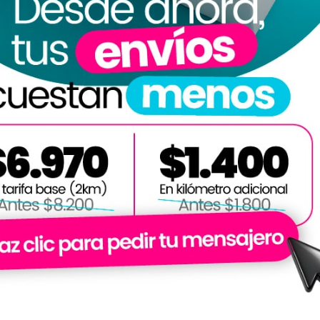
 tu presencia en línea
ea sólida es esencial en la era digital. Asegúrate de que tu siti
l de navegar y esté actualizado con contenido relevante. Utiliza 
 tus clientes y promocionar tus productos o servicios.
olla una estrategia de marketi
l es una herramienta poderosa. Explora estrategias como el SEO
 para mejorar la visibilidad en línea, la publicidad en redes soci
ting por correo electrónico para mantener a tus clientes informa
 una experiencia a tu cliente
nal
liente es clave para el éxito a largo plazo. Capacita a tu equipo 
, resuelve los problemas de los clientes de manera efectiva y b