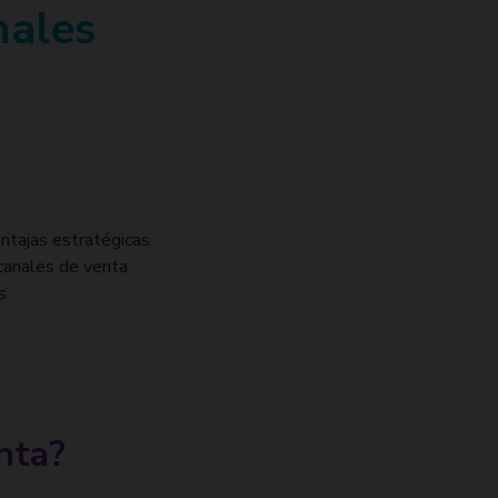
nales
entajas estratégicas
 canales de venta
s.
nta?