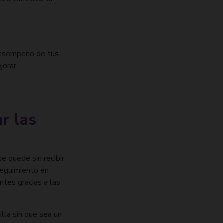
 desempeño de tus
jorar
r las
e quede sin recibir
seguimiento en
ntes gracias a las
illa sin que sea un