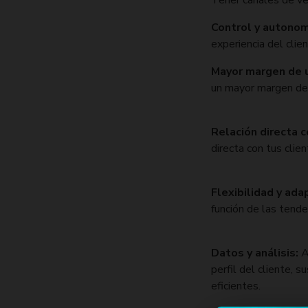
Tener canales de ve
Control y autonom
experiencia del clie
Mayor margen de u
un mayor margen de 
Relación directa c
directa con tus clien
Flexibilidad y ada
función de las tend
Datos y análisis:
A
perfil del cliente,
eficientes.