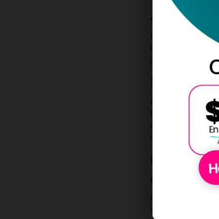
4. Mejora
Una presencia en lín
optimizado, sea fáci
para interactuar con
5. Desarr
El marketing digita
Motores de Búsqueda)
audiencia y el marke
comprometidos.
6. Ofrece
excepcio
La satisfacción del c
servicio excepcional