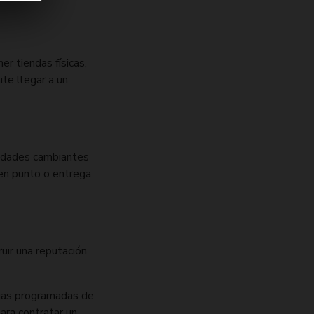
er tiendas físicas,
ite llegar a un
sidades cambiantes
 en punto o entrega
ruir una reputación
egas programadas de
ara contratar un