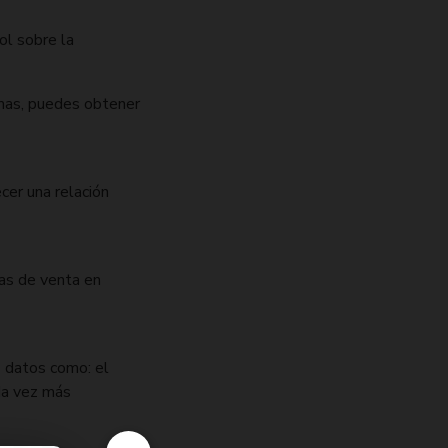
ol sobre la
rmas, puedes obtener
cer una relación
as de venta en
s datos como: el
da vez más